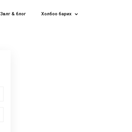
Зөвлөгөө & блог
Холбоо барих