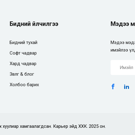
Бидний үйлчилгээ
Мэдээ м
Бидний тухай
Мэдээ мэдэ
имэйлээ үл
Софт чадвар
Хард чадвар
Зөвлөгөө & блог
Холбоо барих
х хуулиар хамгаалагдсан. Карьер эйд ХХК. 2025 он.