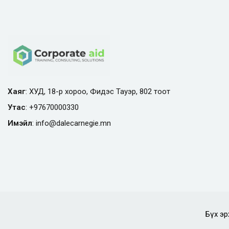
Хаяг
: ХУД, 18-р хороо, Фидэс Тауэр, 802 тоот
Утас
:
+97670000330
Имэйл
:
info@
dalecarnegie.mn
Бүх эр