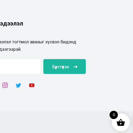
эдээлэл
элэл тогтмол авахыг хүсвэл бидэнд
дээгээрэй.
Бүртгүүлэх
0