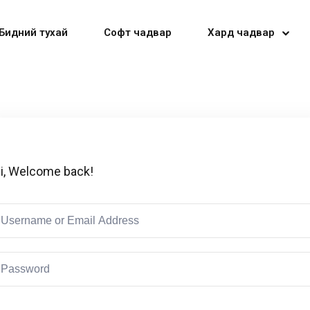
Бидний тухай
Софт чадвар
Хард чадвар
Sign in
Sign up
i, Welcome back!
Sign in
Don’t have an account?
Sign up