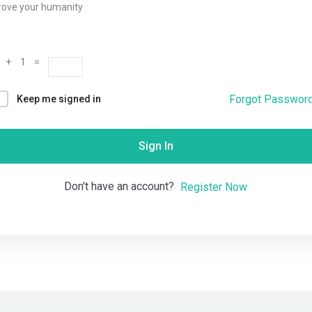
rove your humanity
Remember me
Lost your password?
 + 1 =
Forgot Passwor
Keep me signed in
Sign In
Don't have an account?
Register Now