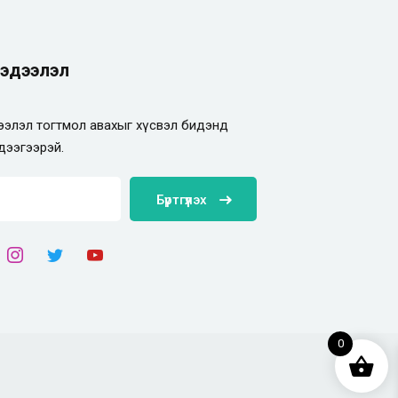
эдээлэл
элэл тогтмол авахыг хүсвэл бидэнд
дээгээрэй.
Бүртгүүлэх
0