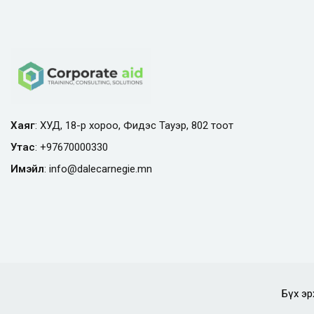
Хаяг
: ХУД, 18-р хороо, Фидэс Тауэр, 802 тоот
Утас
:
+97670000330
Имэйл
:
info@
dalecarnegie.mn
Бүх эр