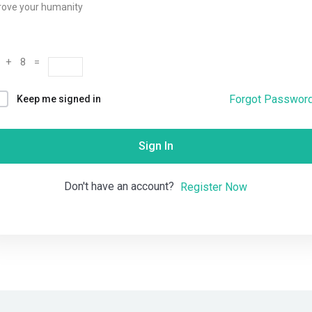
rove your humanity
Remember me
Lost your password?
 + 8 =
Forgot Passwor
Keep me signed in
Sign In
Don't have an account?
Register Now