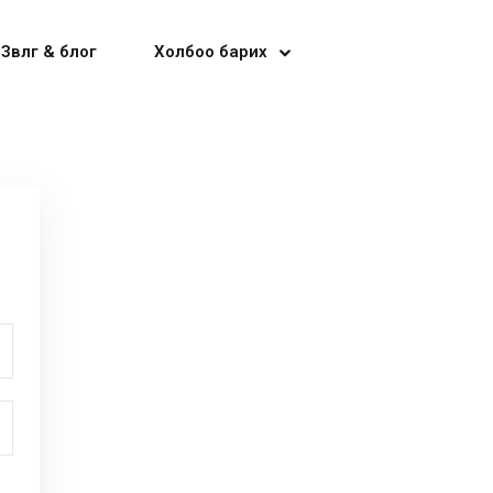
Зөвлөгөө & блог
Холбоо барих