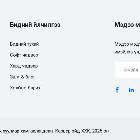
Бидний үйлчилгээ
Мэдээ м
Бидний тухай
Мэдээ мэдэ
имэйлээ үл
Софт чадвар
Хард чадвар
Зөвлөгөө & блог
Холбоо барих
х хуулиар хамгаалагдсан. Карьер эйд ХХК. 2025 он.