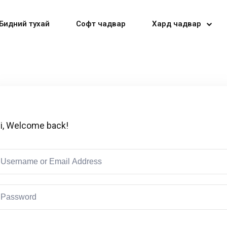
Бидний тухай
Софт чадвар
Хард чадвар
Sign in
Sign up
i, Welcome back!
Sign in
Don’t have an account?
Sign up