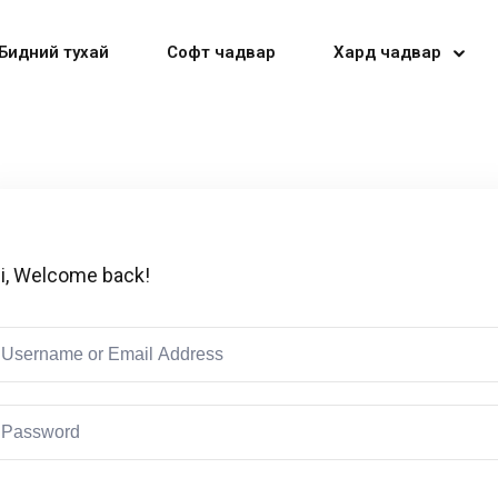
Бидний тухай
Софт чадвар
Хард чадвар
Sign in
Sign up
i, Welcome back!
Sign in
Don’t have an account?
Sign up