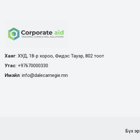
Хаяг
: ХУД, 18-р хороо, Фидэс Тауэр, 802 тоот
Утас
:
+97670000330
Имэйл
:
info@
dalecarnegie.mn
Бүх эр