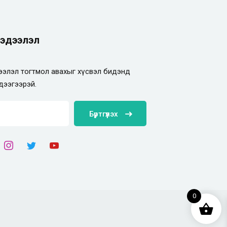
эдээлэл
элэл тогтмол авахыг хүсвэл бидэнд
дээгээрэй.
Бүртгүүлэх
0