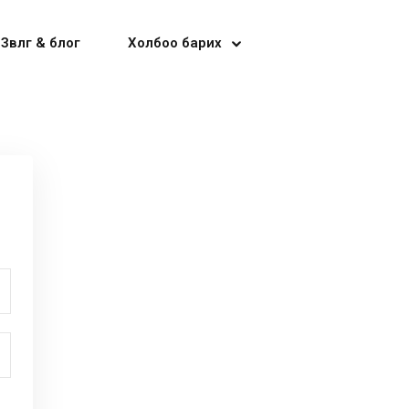
Зөвлөгөө & блог
Холбоо барих