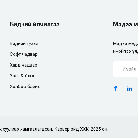
Бидний үйлчилгээ
Мэдээ м
Бидний тухай
Мэдээ мэдэ
имэйлээ үл
Софт чадвар
Хард чадвар
Зөвлөгөө & блог
Холбоо барих
х хуулиар хамгаалагдсан. Карьер эйд ХХК. 2025 он.