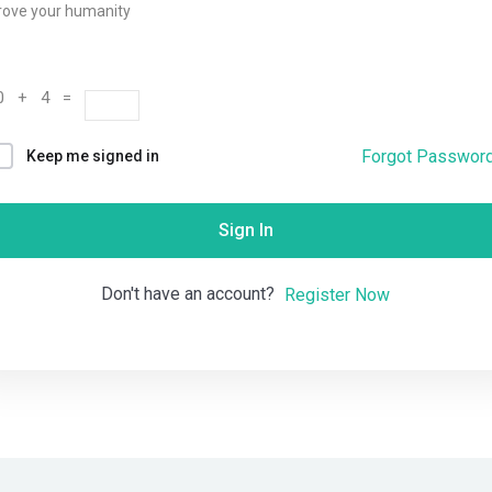
rove your humanity
Remember me
Lost your password?
0 + 4 =
Forgot Passwor
Keep me signed in
Sign In
Don't have an account?
Register Now