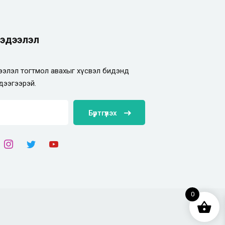
эдээлэл
элэл тогтмол авахыг хүсвэл бидэнд
дээгээрэй.
Бүртгүүлэх
0