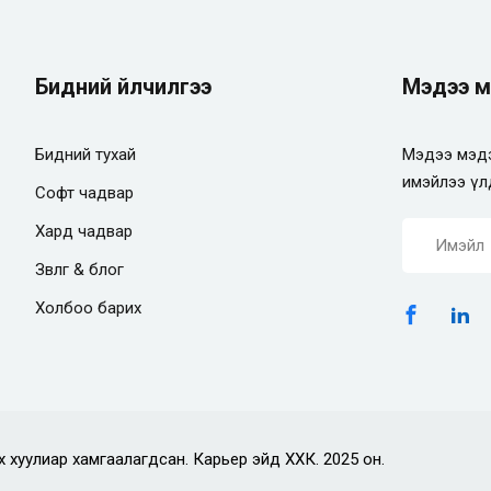
Бидний үйлчилгээ
Мэдээ м
Бидний тухай
Мэдээ мэдэ
имэйлээ үл
Софт чадвар
Хард чадвар
Зөвлөгөө & блог
Холбоо барих
х хуулиар хамгаалагдсан. Карьер эйд ХХК. 2025 он.