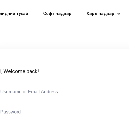
Бидний тухай
Софт чадвар
Хард чадвар
Sign in
Sign up
i, Welcome back!
Sign in
Don’t have an account?
Sign up