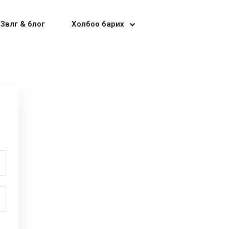
Зөвлөгөө & блог
Холбоо барих