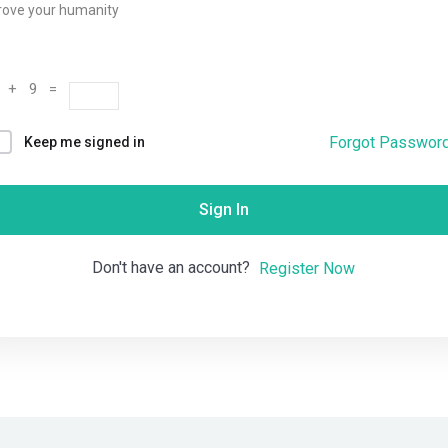
rove your humanity
Remember me
Lost your password?
 + 9 =
Forgot Passwor
Keep me signed in
Sign In
Don't have an account?
Register Now