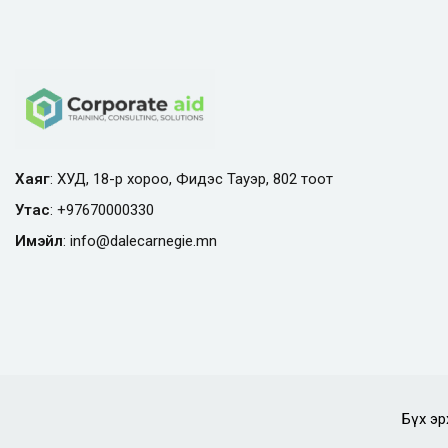
Хаяг
: ХУД, 18-р хороо, Фидэс Тауэр, 802 тоот
Утас
:
+97670000330
Имэйл
:
info@
dalecarnegie.mn
Бүх эр