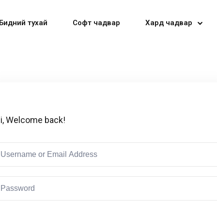
Бидний тухай
Софт чадвар
Хард чадвар
Sign in
Sign up
i, Welcome back!
Sign in
Don’t have an account?
Sign up