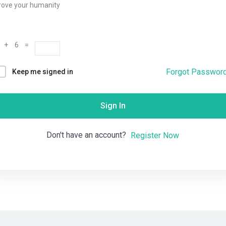
rove your humanity
Remember me
Lost your password?
 + 6 =
Forgot Passwor
Keep me signed in
Sign In
Don't have an account?
Register Now