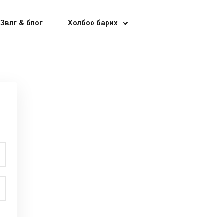
Зөвлөгөө & блог
Холбоо барих