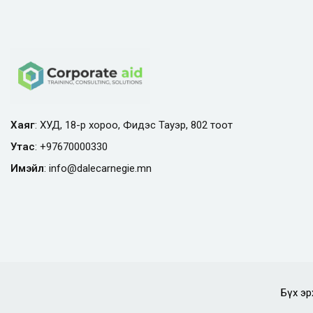
Хаяг
: ХУД, 18-р хороо, Фидэс Тауэр, 802 тоот
Утас
:
+97670000330
Имэйл
:
info@
dalecarnegie.mn
Бүх эр