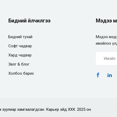
Бидний үйлчилгээ
Мэдээ м
Бидний тухай
Мэдээ мэдэ
имэйлээ үл
Софт чадвар
Хард чадвар
Зөвлөгөө & блог
Холбоо барих
х хуулиар хамгаалагдсан. Карьер эйд ХХК. 2025 он.