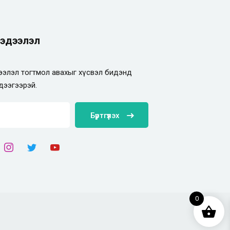
эдээлэл
элэл тогтмол авахыг хүсвэл бидэнд
дээгээрэй.
Бүртгүүлэх
0