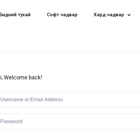
Бидний тухай
Софт чадвар
Хард чадвар
Sign in
Sign up
i, Welcome back!
Sign in
Don’t have an account?
Sign up