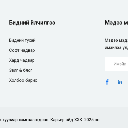
Бидний үйлчилгээ
Мэдээ м
Бидний тухай
Мэдээ мэдэ
имэйлээ үл
Софт чадвар
Хард чадвар
Зөвлөгөө & блог
Холбоо барих
х хуулиар хамгаалагдсан. Карьер эйд ХХК. 2025 он.