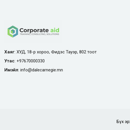
Хаяг
: ХУД, 18-р хороо, Фидэс Тауэр, 802 тоот
Утас
:
+97670000330
Имэйл
:
info@
dalecarnegie.mn
Бүх эр