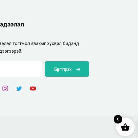
эдээлэл
элэл тогтмол авахыг хүсвэл бидэнд
дээгээрэй.
Бүртгүүлэх
0