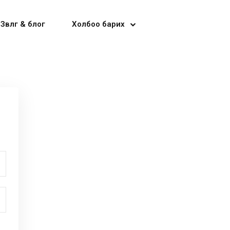
Зөвлөгөө & блог
Холбоо барих