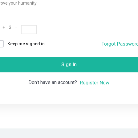
rove your humanity
Remember me
Lost your password?
 + 3 =
Forgot Passwor
Keep me signed in
Sign In
Don't have an account?
Register Now