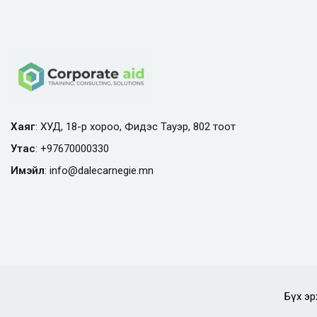
Хаяг
: ХУД, 18-р хороо, Фидэс Тауэр, 802 тоот
Утас
:
+97670000330
Имэйл
:
info@
dalecarnegie.mn
Бүх эр