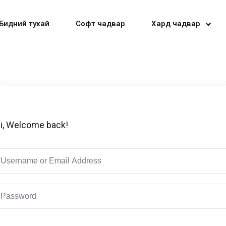
Бидний тухай
Софт чадвар
Хард чадвар
Sign in
Sign up
i, Welcome back!
Sign in
Don’t have an account?
Sign up