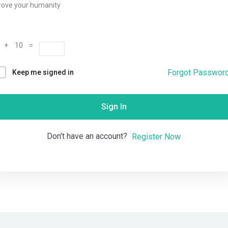
rove your humanity
Remember me
Lost your password?
 + 10 =
Forgot Passwor
Keep me signed in
Sign In
Don't have an account?
Register Now