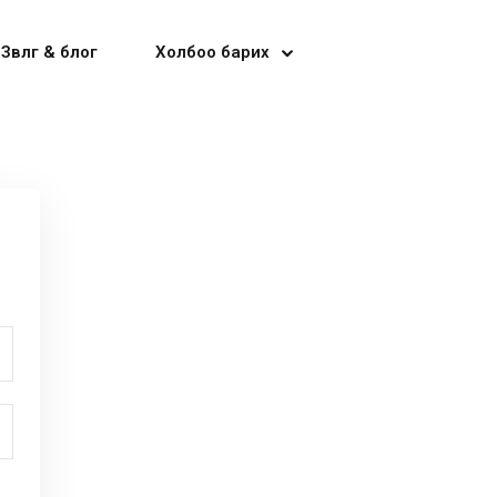
Зөвлөгөө & блог
Холбоо барих