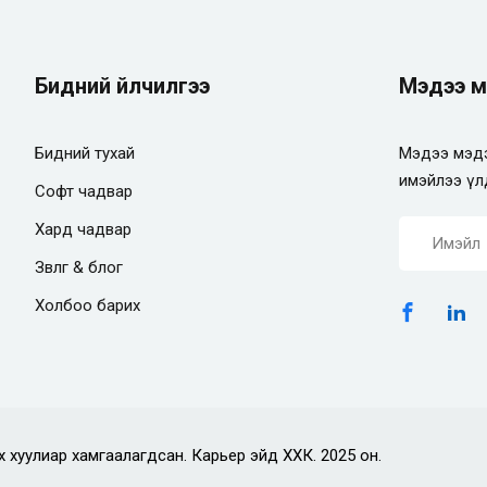
Бидний үйлчилгээ
Мэдээ м
Бидний тухай
Мэдээ мэдэ
имэйлээ үл
Софт чадвар
Хард чадвар
Зөвлөгөө & блог
Холбоо барих
х хуулиар хамгаалагдсан. Карьер эйд ХХК. 2025 он.