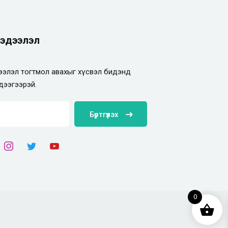
эдээлэл
элэл тогтмол авахыг хүсвэл бидэнд
дээгээрэй.
Бүртгүүлэх
0