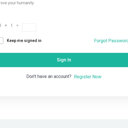
rove your humanity
Remember me
Lost your password?
0 + 1 =
Forgot Passwor
Keep me signed in
Sign In
Don't have an account?
Register Now