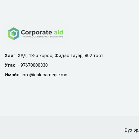
Хаяг
: ХУД, 18-р хороо, Фидэс Тауэр, 802 тоот
Утас
:
+97670000330
Имэйл
:
info@
dalecarnegie.mn
Бүх эр