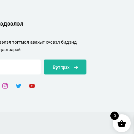
эдээлэл
элэл тогтмол авахыг хүсвэл бидэнд
дээгээрэй.
Бүртгүүлэх
0