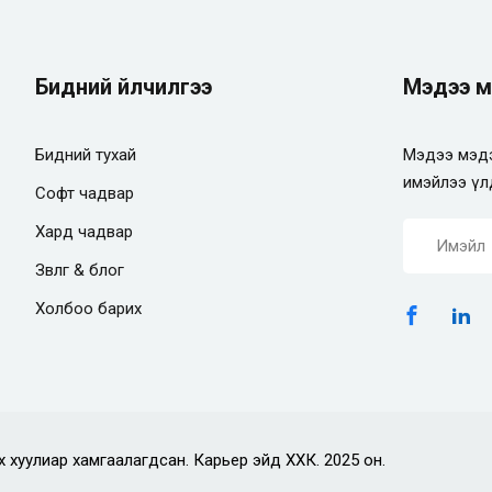
Бидний үйлчилгээ
Мэдээ м
Бидний тухай
Мэдээ мэдэ
имэйлээ үл
Софт чадвар
Хард чадвар
Зөвлөгөө & блог
Холбоо барих
х хуулиар хамгаалагдсан. Карьер эйд ХХК. 2025 он.