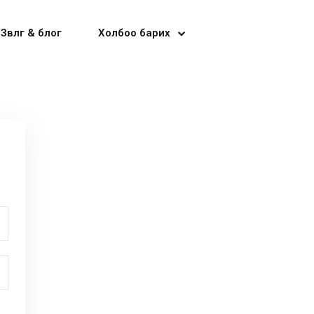
Зөвлөгөө & блог
Холбоо барих