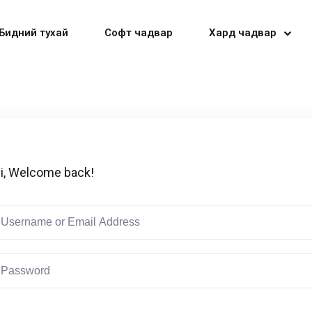
Бидний тухай
Софт чадвар
Хард чадвар
Sign in
Sign up
i, Welcome back!
Sign in
Don’t have an account?
Sign up