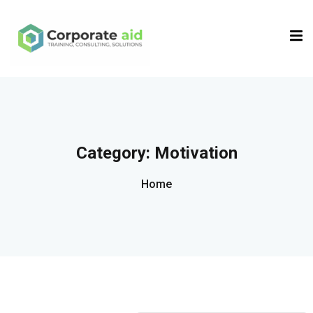
Sign in
Sign up
Sign in
Don’t have an account?
Sign up
Category:
Motivation
Home
Remember me
Lost your password?