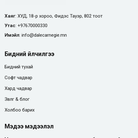
Хаяг
: ХУД, 18-р хороо, Фидэс Тауэр, 802 тоот
Утас
:
+97670000330
Имэйл
:
info@
dalecarnegie.mn
Бидний үйлчилгээ
Бидний тухай
Софт чадвар
Хард чадвар
Зөвлөгөө & блог
Холбоо барих
Мэдээ мэдээлэл