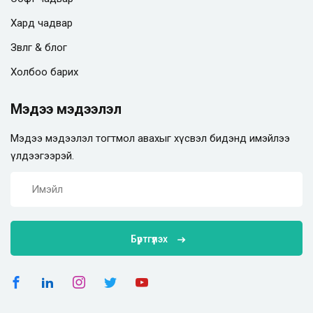
Хард чадвар
Зөвлөгөө & блог
Холбоо барих
Мэдээ мэдээлэл
Мэдээ мэдээлэл тогтмол авахыг хүсвэл бидэнд имэйлээ
үлдээгээрэй.
Бүртгүүлэх