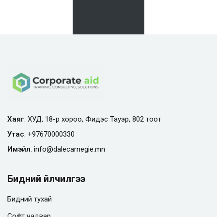
Хаяг
: ХУД, 18-р хороо, Фидэс Тауэр, 802 тоот
Утас
:
+97670000330
Имэйл
:
info@
dalecarnegie.mn
Бидний үйлчилгээ
Бидний тухай
Софт чадвар