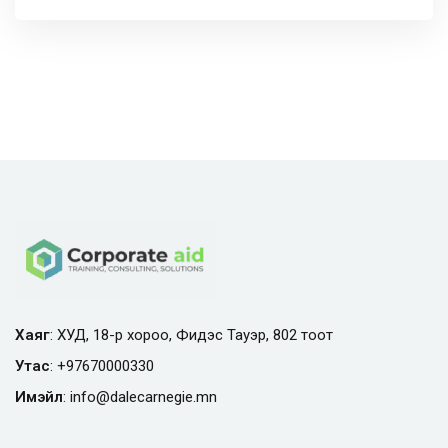
Хаяг
: ХУД, 18-р хороо, Фидэс Тауэр, 802 тоот
Утас
:
+97670000330
Имэйл
:
info@
dalecarnegie.mn