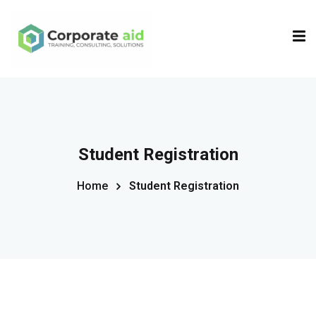
Sign in
Sign up
Sign in
Don’t have an account?
Sign up
Student Registration
Home
Student Registration
Remember me
Lost your password?