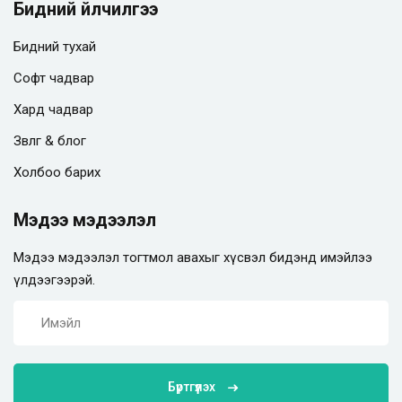
Бидний үйлчилгээ
Бидний тухай
Софт чадвар
Хард чадвар
Зөвлөгөө & блог
Холбоо барих
Мэдээ мэдээлэл
Мэдээ мэдээлэл тогтмол авахыг хүсвэл бидэнд имэйлээ
үлдээгээрэй.
Бүртгүүлэх