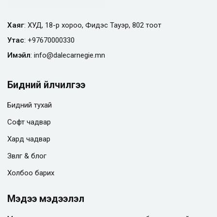
Хаяг
: ХУД, 18-р хороо, Фидэс Тауэр, 802 тоот
Утас
:
+97670000330
Имэйл
:
info@
dalecarnegie.mn
Бидний үйлчилгээ
Бидний тухай
Софт чадвар
Хард чадвар
Зөвлөгөө & блог
Холбоо барих
Мэдээ мэдээлэл